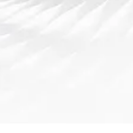
行业向更高效率与更强体验方向发展。
678体育官方网站
未来，随着人工智能、云计算以及跨终端融合技术的进
一步成熟，电竞赛事数据平台将不再局限于信息提供者
角色，而是逐步成为连接用户、内容与商业价值的核心
枢纽，其在电竞产业链中的战略地位也将进一步提升。