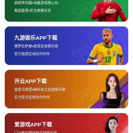
在电竞产业的快速演进过程中，数据已成为连接赛事与
用户体验的核心纽带。以竞技宝为代表的平台，通过对
赛事比分、选手状态、战队策略等信息进行实时采集与
整理，使复杂的比赛过程转化为结构化的数据资产，从
而提升用户理解赛事的效率与深度。
与此同时，数据分析能力不仅体现在赛况呈现层面，更
延伸至趋势预测与行为建模。通过对历史赛事数据的归
纳与机器学习模型的辅助分析，平台能够对战队胜率、
选手表现波动进行一定程度的预测，为用户提供更具参
考价值的决策信息。