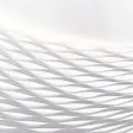
时性与稳定性得到显著提升。竞技宝类平台通过分布式
架构优化，实现对全球赛事数据的低延迟同步，使用户
能够几乎无延迟地获取比赛动态。
人工智能技术的引入，则进一步推动数据分析能力的升
级。AI算法在赛事解读、战术识别以及用户偏好分析中
的应用，使平台从“信息聚合者”逐渐转向“智能分析
者”，提升整体服务智能化水平。
此外，跨终端技术融合趋势也日益明显。从PC端到移
动端，再到智能电视与可穿戴设备，赛事数据与服务正
在实现全场景覆盖。这种技术延展不仅提升了用户触达
效率，也强化了电竞内容的传播广度与即时性。
4、商业生态拓展
电竞赛事数据平台的商业价值正在不断释放。以竞技宝
为核心的服务体系，通过广告投放、数据服务订阅以及